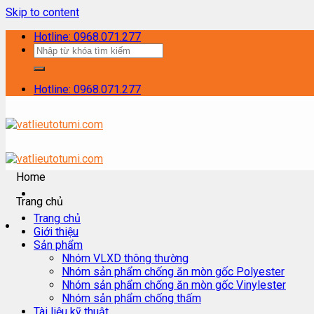
Skip to content
Hotline: 0968.071.277
Hotline: 0968.071.277
Home
Trang chủ
Trang chủ
Giới thiệu
Sản phẩm
Nhóm VLXD thông thường
Nhóm sản phẩm chống ăn mòn gốc Polyester
Nhóm sản phẩm chống ăn mòn gốc Vinylester
Nhóm sản phẩm chống thấm
Tài liệu kỹ thuật