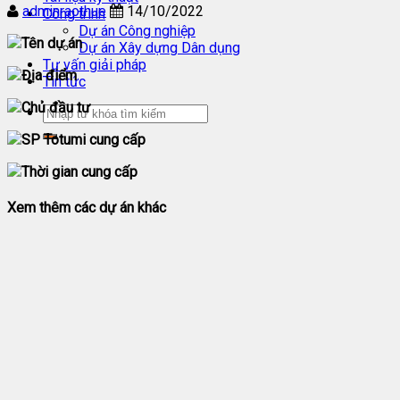
adminraothue
14/10/2022
Công trình
Dự án Công nghiệp
Tên dự án
Dự án Xây dựng Dân dụng
Tư vấn giải pháp
Địa điểm
Tin tức
Chủ đầu tư
SP Totumi cung cấp
Thời gian cung cấp
Xem thêm các dự án khác