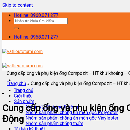
Skip to content
Hotline: 0968.071.277
Hotline: 0968.071.277
Cung cấp ống và phụ kiện ống Compozit – HT khử khoáng – C
Trang chủ
»
Cung cấp ống và phụ kiện ống Compozit – HT khử
Trang chủ
Giới thiệu
Sản phẩm
Cung cấp ống và phụ kiện ống 
Nhóm VLXD thông thường
Nhóm sản phẩm chống ăn mòn gốc Polyester
Động
Nhóm sản phẩm chống ăn mòn gốc Vinylester
Nhóm sản phẩm chống thấm
Tài liệu kỹ thuật