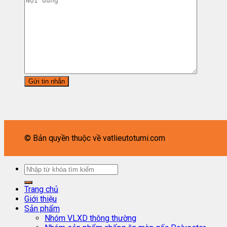
© Bản quyền thuộc về vatlieutotumi.com
Trang chủ
Giới thiệu
Sản phẩm
Nhóm VLXD thông thường