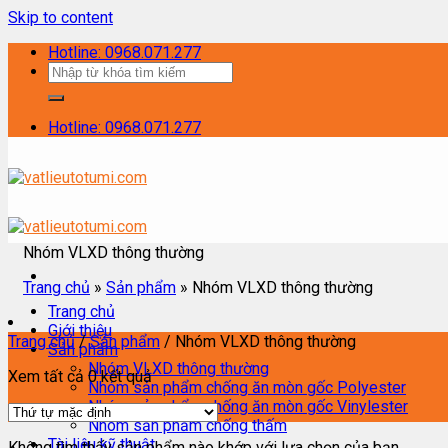
Skip to content
Hotline: 0968.071.277
Hotline: 0968.071.277
Nhóm VLXD thông thường
Trang chủ
»
Sản phẩm
»
Nhóm VLXD thông thường
Trang chủ
Giới thiệu
Trang chủ
/
Sản phẩm
/
Nhóm VLXD thông thường
Sản phẩm
Nhóm VLXD thông thường
Xem tất cả 0 kết quả
Nhóm sản phẩm chống ăn mòn gốc Polyester
Nhóm sản phẩm chống ăn mòn gốc Vinylester
Nhóm sản phẩm chống thấm
Tài liệu kỹ thuật
Không tìm thấy sản phẩm nào khớp với lựa chọn của bạn.