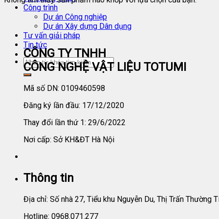
Công trình
Dự án Công nghiệp
Dự án Xây dựng Dân dụng
Tư vấn giải pháp
Tin tức
CÔNG TY TNHH
CÔNG NGHỆ VẬT LIỆU TOTUMI
Mã số DN: 0109460598
Đăng ký lần đầu: 17/12/2020
Thay đổi lần thứ 1: 29/6/2022
Nơi cấp: Sở KH&ĐT Hà Nội
Thông tin
Địa chỉ: Số nhà 27, Tiểu khu Nguyễn Du, Thị Trấn Thường T
Hotline: 0968.071.277