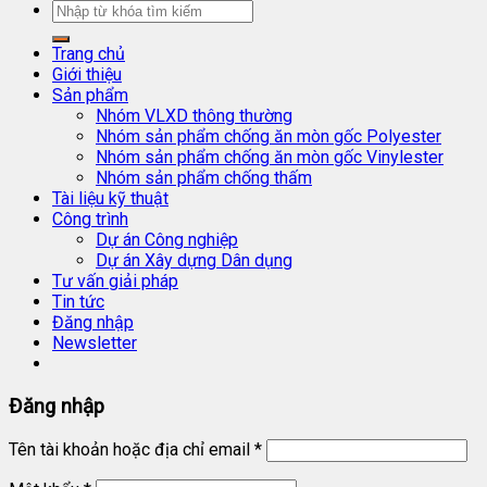
Trang chủ
Giới thiệu
Sản phẩm
Nhóm VLXD thông thường
Nhóm sản phẩm chống ăn mòn gốc Polyester
Nhóm sản phẩm chống ăn mòn gốc Vinylester
Nhóm sản phẩm chống thấm
Tài liệu kỹ thuật
Công trình
Dự án Công nghiệp
Dự án Xây dựng Dân dụng
Tư vấn giải pháp
Tin tức
Đăng nhập
Newsletter
Đăng nhập
Tên tài khoản hoặc địa chỉ email
*