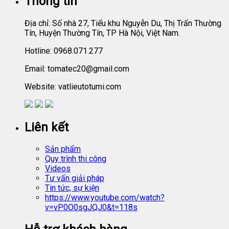
Thông tin
Địa chỉ: Số nhà 27, Tiểu khu Nguyễn Du, Thị Trấn Thường
Tín, Huyện Thường Tín, TP Hà Nội, Việt Nam.
Hotline: 0968.071.277
Email: tomatec20@gmail.com
Website: vatlieutotumi.com
Liên kết
Sản phẩm
Quy trình thi công
Videos
Tư vấn giải pháp
Tin tức, sự kiện
https://www.youtube.com/watch?
v=vP0O0sgJQJ0&t=118s