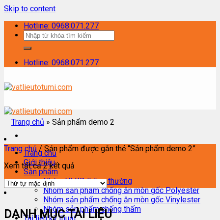
Skip to content
Hotline: 0968.071.277
Hotline: 0968.071.277
Trang chủ
»
Sản phẩm demo 2
Trang chủ
/
Sản phẩm được gắn thẻ “Sản phẩm demo 2”
Trang chủ
Giới thiệu
Xem tất cả 2 kết quả
Sản phẩm
Nhóm VLXD thông thường
Nhóm sản phẩm chống ăn mòn gốc Polyester
Nhóm sản phẩm chống ăn mòn gốc Vinylester
Nhóm sản phẩm chống thấm
DANH MỤC TÀI LIỆU
Tài liệu kỹ thuật