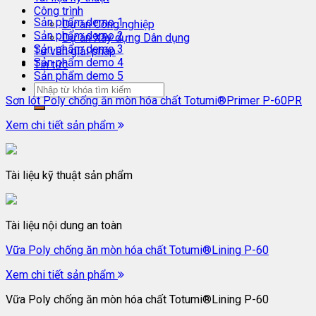
Công trình
Sản phẩm demo 1
Dự án Công nghiệp
Sản phẩm demo 2
Dự án Xây dựng Dân dụng
Sản phẩm demo 3
Tư vấn giải pháp
Sản phẩm demo 4
Tin tức
Sản phẩm demo 5
Sơn lót Poly chống ăn mòn hóa chất Totumi®Primer P-60PR
Xem chi tiết sản phẩm
Tài liệu kỹ thuật sản phẩm
Tài liệu nội dung an toàn
Vữa Poly chống ăn mòn hóa chất Totumi®Lining P-60
Xem chi tiết sản phẩm
Vữa Poly chống ăn mòn hóa chất Totumi®Lining P-60