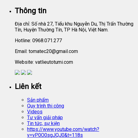
Thông tin
Địa chỉ: Số nhà 27, Tiểu khu Nguyễn Du, Thị Trấn Thường
Tín, Huyện Thường Tín, TP Hà Nội, Việt Nam.
Hotline: 0968.071.277
Email: tomatec20@gmail.com
Website: vatlieutotumi.com
Liên kết
Sản phẩm
Quy trình thi công
Videos
Tư vấn giải pháp
Tin tức, sự kiện
https://www.youtube.com/watch?
v=vP0O0sgJQJ0&t=118s