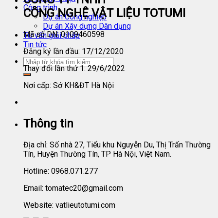
Công trình
CÔNG NGHỆ VẬT LIỆU TOTUMI
Dự án Công nghiệp
Dự án Xây dựng Dân dụng
Mã số DN: 0109460598
Tư vấn giải pháp
Tin tức
Đăng ký lần đầu: 17/12/2020
Thay đổi lần thứ 1: 29/6/2022
Nơi cấp: Sở KH&ĐT Hà Nội
Thông tin
Địa chỉ: Số nhà 27, Tiểu khu Nguyễn Du, Thị Trấn Thường
Tín, Huyện Thường Tín, TP Hà Nội, Việt Nam.
Hotline: 0968.071.277
Email: tomatec20@gmail.com
Website: vatlieutotumi.com