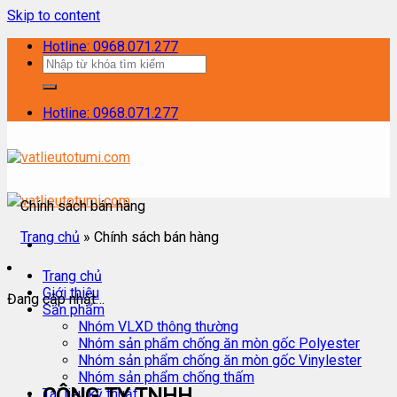
Skip to content
Hotline: 0968.071.277
Hotline: 0968.071.277
Chính sách bán hàng
Trang chủ
»
Chính sách bán hàng
Trang chủ
Giới thiệu
Đang cập nhật…
Sản phẩm
Nhóm VLXD thông thường
Nhóm sản phẩm chống ăn mòn gốc Polyester
Nhóm sản phẩm chống ăn mòn gốc Vinylester
Nhóm sản phẩm chống thấm
CÔNG TY TNHH
Tài liệu kỹ thuật