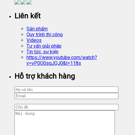
Liên kết
Sản phẩm
Quy trình thi công
Videos
Tư vấn giải pháp
Tin tức, sự kiện
https://www.youtube.com/watch?
v=vP0O0sgJQJ0&t=118s
Hỗ trợ khách hàng