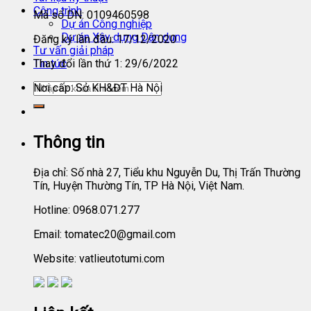
Công trình
Mã số DN: 0109460598
Dự án Công nghiệp
Dự án Xây dựng Dân dụng
Đăng ký lần đầu: 17/12/2020
Tư vấn giải pháp
Tin tức
Thay đổi lần thứ 1: 29/6/2022
Nơi cấp: Sở KH&ĐT Hà Nội
Thông tin
Địa chỉ: Số nhà 27, Tiểu khu Nguyễn Du, Thị Trấn Thường
Tín, Huyện Thường Tín, TP Hà Nội, Việt Nam.
Hotline: 0968.071.277
Email: tomatec20@gmail.com
Website: vatlieutotumi.com