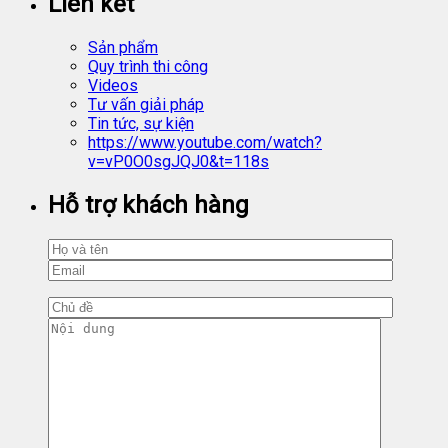
Liên kết
Sản phẩm
Quy trình thi công
Videos
Tư vấn giải pháp
Tin tức, sự kiện
https://www.youtube.com/watch?
v=vP0O0sgJQJ0&t=118s
Hỗ trợ khách hàng